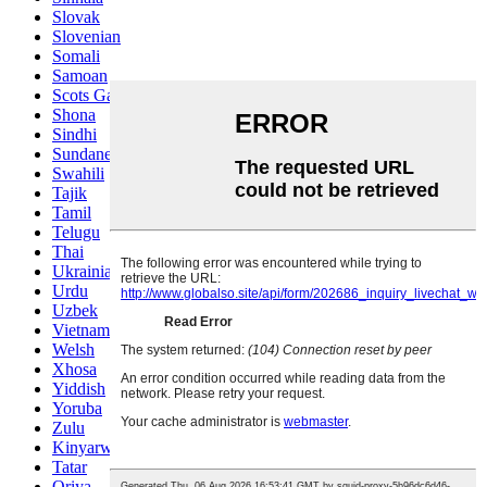
Slovak
Slovenian
Somali
Samoan
Scots Gaelic
Shona
Sindhi
Sundanese
Swahili
Tajik
Tamil
Telugu
Thai
Ukrainian
Urdu
Uzbek
Vietnamese
Welsh
Xhosa
Yiddish
Yoruba
Zulu
Kinyarwanda
Tatar
Oriya