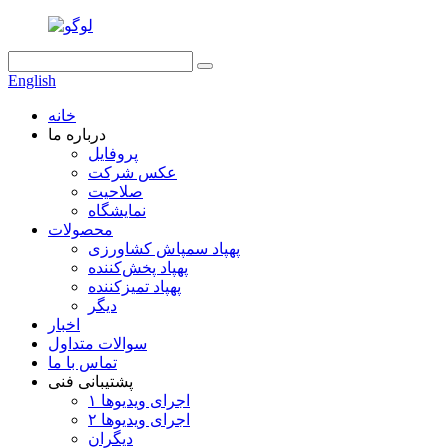
English
خانه
درباره ما
پروفایل
عکس شرکت
صلاحیت
نمایشگاه
محصولات
پهپاد سمپاش کشاورزی
پهپاد پخش‌کننده
پهپاد تمیزکننده
دیگر
اخبار
سوالات متداول
تماس با ما
پشتیبانی فنی
اجرای ویدیوها ۱
اجرای ویدیوها ۲
دیگران