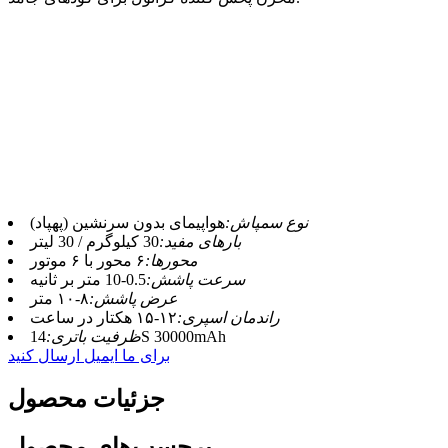
نوع سمپاش:
هواپیمای بدون سرنشین (پهپاد)
بارهای مفید:
30 کیلوگرم / 30 لیتر
محورها:
۶ محور با ۶ موتور
سرعت پاشش:
0.5-10 متر بر ثانیه
عرض پاشش:
۸-۱۰ متر
راندمان اسپری:
۱۲-۱۵ هکتار در ساعت
14S 30000mAh
ظرفیت باتری:
برای ما ایمیل ارسال کنید
جزئیات محصول
برچسب‌های محصول